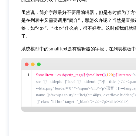
虽然说，简介字段最好不要用编辑器，但是有时候为了方
是在列表中又需要调用“简介”，那怎么办呢？当然是直接
签，如“<p>”、“<br>”什么的，很不好看。这时候我们就需
了。
系统模型中的smalltext是有编辑器的字段，在列表模板中调用
$smalltext 
=
 esub
(
strip_tags
(
$r
[
smalltext
]),
120
);
$listtemp
=
'
src="[!---titlepic--]" href="[!---titleurl--]">[!---title--]</a><
--]star.png" border="0" /></span></h3><p>语音：[!---language-
name--]</a></p><p style="height: 40px; overflow: hidden;">
-]" class="dl-btn" target="_blank"></a></p></div></li>'
;