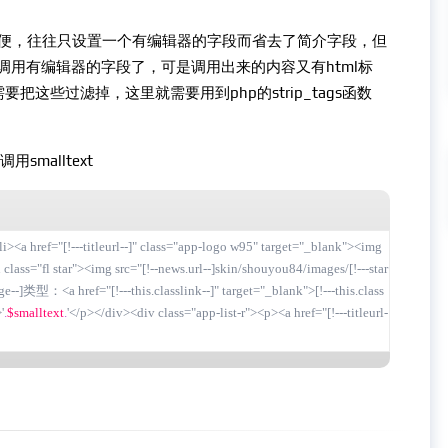
便，往往只设置一个有编辑器的字段而省去了简介字段，但
调用有编辑器的字段了，可是调用出来的内容又有html标
要把这些过滤掉，这里就需要用到php的strip_tags函数
smalltext
<li><a href="[!---titleurl--]" class="app-logo w95" target="_blank"><img 
span class="fl star"><img src="[!--news.url--]skin/shouyou84/images/[!---star
-]类型：<a href="[!---this.classlink--]" target="_blank">[!---this.class
'
.
$smalltext
.
'</p></div><div class="app-list-r"><p><a href="[!---titleurl-