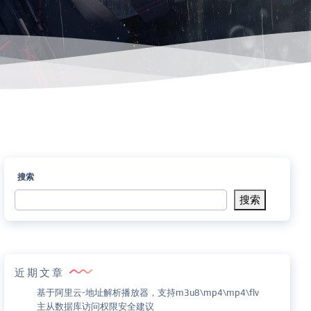
搜索
搜索
近期文章
基于阿里云-地址解析播放器，支持m3u8\mp4\mp4\flv
主从数据库访问权限安全建议