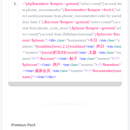
<?
php$members
=
$empire
->
gettotal
(
"select count(*) as total fro
m phome_enewsmember"
);
$newmember
=
$empire
->
fetch1
(
"sel
ect userid,username from phome_enewsmember order by userid 
desc limit 1"
);
$tzcount
=
$empire
->
gettotal
(
"select count(*) as t
otal from phome_ecms_news"
);
$plnum
=
$empire
->
gettotal
(
"sel
ect count(*) as total from {$dbtbpre}enewspl"
);
$pltzcont
=
$tzc
ount
+
$plnum
;?>
<div
class
=
"forumstatus"
>
今日: 
<em
class
=
"n
umeric"
>
[totaldata]'news',2,1[/totaldata]
</em>
 ,昨日: 
<em
class
=
"numeric"
>
[ztotal]栏目ID[/ztotal]
</em>
 ,主题: 
<em
class
=
"nu
meric"
>
<?=
$tzcount
?>
</em>
 ,帖子: 
<em
class
=
"numeric"
>
<?=
$pltzcont
?>
</em>
 ,用户: 
<em
class
=
"numeric"
>
<?=
$members
?
>
</em>
,最新会员: 
<em
class
=
"numeric"
>
<?=
$newmember
[
user
name
]?>
</em></div>
Previous Post