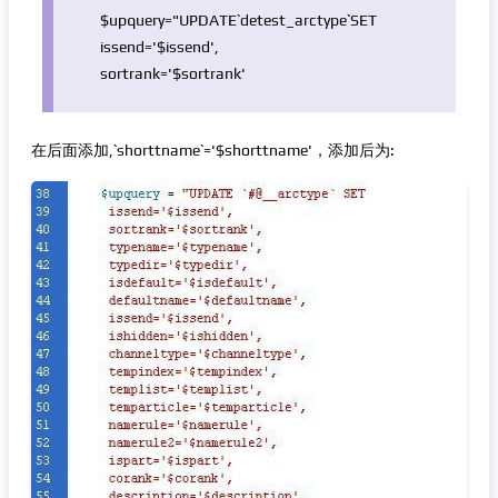
$upquery
="UPDATE`detest_arctype`SET
issend=
'$issend'
,
sortrank=
'$sortrank'
在后面添加,`shorttname`='$shorttname'，添加后为: