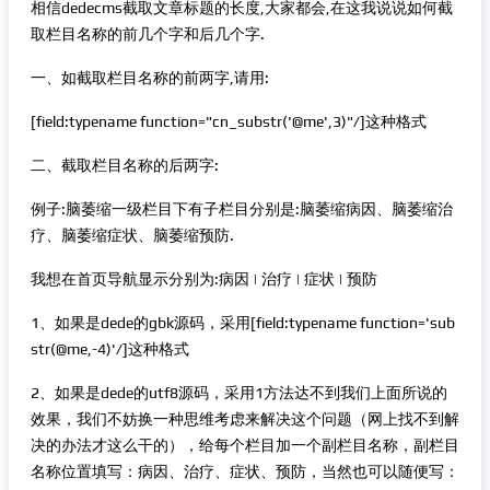
相信dedecms截取文章标题的长度,大家都会,在这我说说如何截
取栏目名称的前几个字和后几个字.
一、如截取栏目名称的前两字,请用:
[field:typename function="cn_substr('@me',3)"/]这种格式
二、截取栏目名称的后两字:
例子:脑萎缩一级栏目下有子栏目分别是:脑萎缩病因、脑萎缩治
疗、脑萎缩症状、脑萎缩预防.
我想在首页导航显示分别为:病因 | 治疗 | 症状 | 预防
1、如果是dede的gbk源码，采用[field:typename function='sub
str(@me,-4)'/]这种格式
2、如果是dede的utf8源码，采用1方法达不到我们上面所说的
效果，我们不妨换一种思维考虑来解决这个问题（网上找不到解
决的办法才这么干的），给每个栏目加一个副栏目名称，副栏目
名称位置填写：病因、治疗、症状、预防，当然也可以随便写：