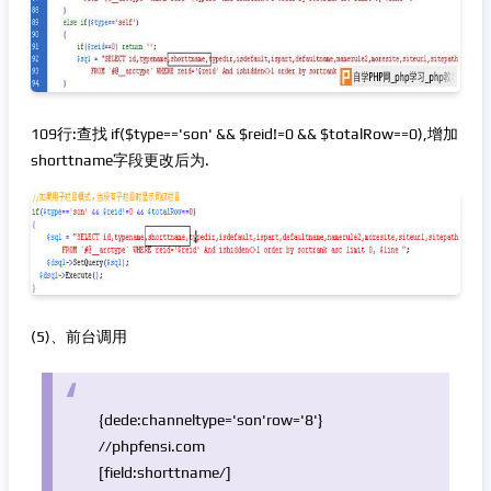
109行:查找 if($type=='son' && $reid!=0 && $totalRow==0),增加
shorttname字段更改后为.
(5)、前台调用
{dede:channeltype=
'son'
row=
'8'
}
//phpfensi.com
[field:shorttname/]