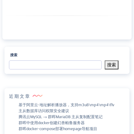
搜索
搜索
近期文章
基于阿里云-地址解析播放器，支持m3u8\mp4\mp4\flv
主从数据库访问权限安全建议
腾讯云MySQL → 群晖MariaDB 主从复制配置笔记
群晖中使用docker创建幻兽帕鲁服务器
群晖docker-compose部署homepage导航项目