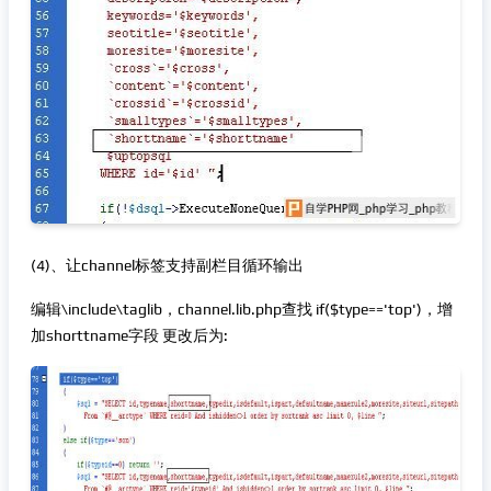
(4)、让channel标签支持副栏目循环输出
编辑\include\taglib，channel.lib.php查找 if($type=='top')，增
加shorttname字段 更改后为: