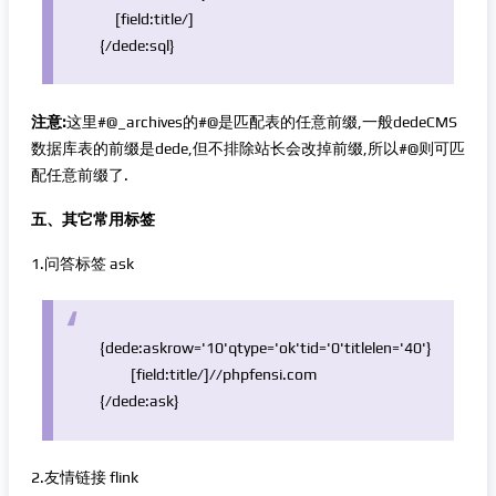
[field:title/]
{/dede:sql}
注意:
这里#@_archives的#@是匹配表的任意前缀,一般dedeCMS
数据库表的前缀是dede,但不排除站长会改掉前缀,所以#@则可匹
配任意前缀了.
五、其它常用标签
1.问答标签 ask
{dede:askrow=
'10'
qtype=
'ok'
tid=
'0'
titlelen=
'40'
}
[field:title/]
//phpfensi.com
{/dede:ask}
2.友情链接 flink