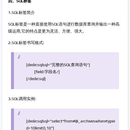
四、SQL标签
1.SQL标签简介
SQL标签是一种直接使用SQL语句进行数据库查询并输出一种高
级运用,它的特点是更为灵活、方便、强大。
2.SQL标签书写格式:
{dede:sqlsql=
"完整的SQL查询语句"
}
[field:字段名/]
{/dede:sql}
3.SQL调用实例:
{dede:sqlsql=
"select*from#@_archiveswheretypei
d=10limit0,10"
}