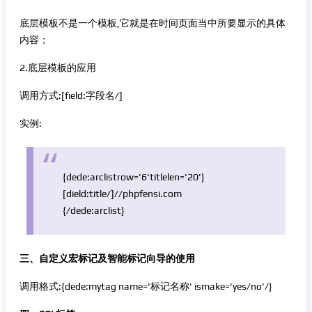
底层模板不是一个模板,它就是在时间页面当中所要显示的具体
内容；
2.底层模板的应用
调用方式:[field:字段名/]
实例:
{dede:arclistrow=
'6'
titlelen=
'20'
}
[dield:title/]
//phpfensi.com
{/dede:arclist}
三、自定义宏标记及智能标记向导的使用
调用格式:{dede:mytag name='标记名称' ismake='yes/no'/}