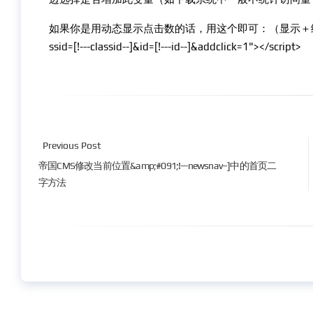
如果你是用动态显示点击数的话，用这个即可：（显示＋统计） <script src
ssid=[!---classid--]&id=[!---id--]&addclick=1"></script>
Previous Post
帝国CMS修改当前位置&amp;#091;!—newsnav–]中的首页二
字方法