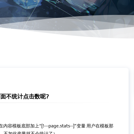
页面不统计点击数呢?
底部加上“[!---page.stats--]”变量 用户在模板那
，不加此变量就不会统计了）