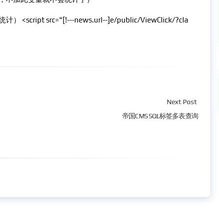
="[!---news.url--]e/public/ViewClick/?cla
Next Post
帝国CMS SQL标签多表查询