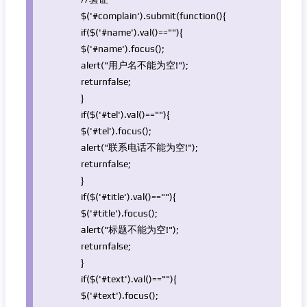
$(
'#complain'
).submit(
function
(){
if
($(
'#name'
).val()==
""
){
$(
'#name'
).focus();
alert(
"用户名不能为空!"
);
return
false
;
}
if
($(
'#tel'
).val()==
""
){
$(
'#tel'
).focus();
alert(
"联系电话不能为空!"
);
return
false
;
}
if
($(
'#title'
).val()==
""
){
$(
'#title'
).focus();
alert(
"标题不能为空!"
);
return
false
;
}
if
($(
'#text'
).val()==
""
){
$(
'#text'
).focus();