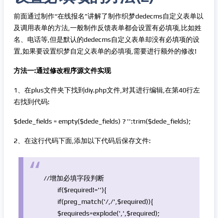
前面通过制作“在线报名”讲解了制作织梦dedecms自定义表单以
及调用表单的方法,一般制作反馈表单都会设置有必填项,比如姓
名、电话等,但是默认的dedecms自定义表单却没有必填项的设
置,如果要设置织梦自定义表单的必填项,需要进行额外的修改!
方法一:通过修改程序源文件实现
1、在plus文件夹下找到diy.php文件,对其进行编辑,在第40行左
右找到代码:
$dede_fields = empty($dede_fields) ? '':trim($dede_fields);
2、在这行代码下面,添加以下代码后保存文件:
//增加必填字段判断
if
(
$required
!=
''
){
if
(preg_match(
'/,/'
,
$required
)){
$requireds
=
explode
(
','
,
$required
);