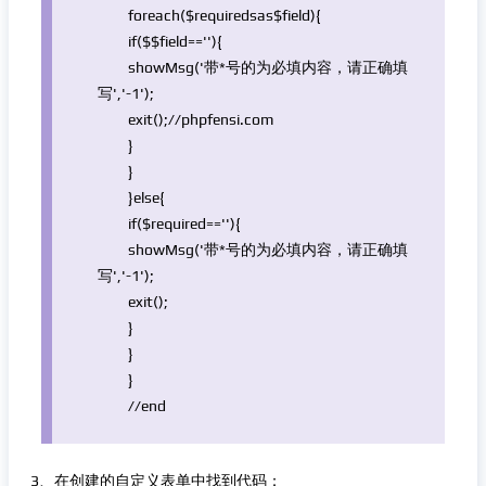
foreach
(
$requireds
as
$field
){
if
($
$field
==
''
){
showMsg(
'带*号的为必填内容，请正确填
写'
,
'-1'
);
exit
();
//phpfensi.com
}
}
}
else
{
if
(
$required
==
''
){
showMsg(
'带*号的为必填内容，请正确填
写'
,
'-1'
);
exit
();
}
}
}
//end
3、在创建的自定义表单中找到代码：