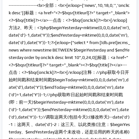
------------------<br>全部：<br>[e:loop={'news',10,18,0,'','onclic
k desc'}]标题：<a href="<?=$bqsr[titleurl]?>" target="_blank">
<?=$bqr[title]?></a>---点击：<?=$bqr[onclick]?><br>[/e:loop]
方法2、昨天：<?php$beginYesterday=mktime(0,0,0,date('m'),
date('d')-1,date('Y'));$endYesterday=mktime(0,0,0,date('m'),
date('d'),date('Y'))-1;?>[e:loop={"select * from [!db.pre!]ecms_
news where newstime BETWEEN $beginYesterday and $endYe
sterday order by onclick desc limit 10",0,24,0}]标题：<a href="
<?=$bqsr[titleurl]?>" target="_blank"><?=$bqr[title]?></a>---
点击：<?=$bqr[onclick]?><br>[/e:loop]注释：//php获取今日开
始时间戳和结束时间戳$beginToday=mktime(0,0,0,date('m'),d
ate('d'),date('Y'));$endToday=mktime(0,0,0,date('m'),date
('d')+1,date('Y'))-1;//php获取昨日起始时间戳和结束时间戳
(即：前一天)$beginYesterday=mktime(0,0,0,date('m'),date
('d')-1,date('Y'));$endYesterday=mktime(0,0,0,date('m'),date
('d'),date('Y'))-1;//调取这两天(包括今天):(修改昨天)--date('d')
-1：这两天 、date('d')-2：这三天、以此类推(注意：$beginYes
terday、$endYesterday这两个未改动，还是沿用的昨天的名称)