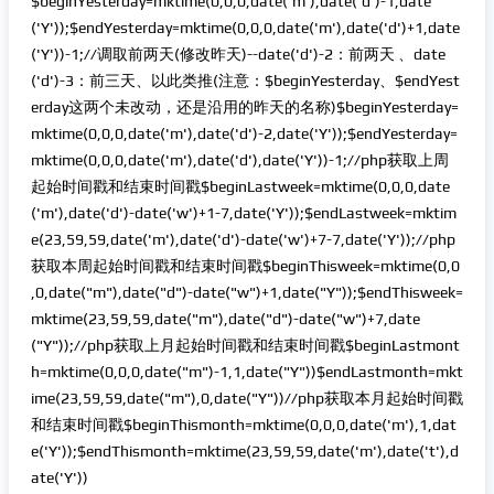
$beginYesterday=mktime(0,0,0,date('m'),date('d')-1,date
('Y'));$endYesterday=mktime(0,0,0,date('m'),date('d')+1,date
('Y'))-1;//调取前两天(修改昨天)--date('d')-2：前两天 、date
('d')-3：前三天、以此类推(注意：$beginYesterday、$endYest
erday这两个未改动，还是沿用的昨天的名称)$beginYesterday=
mktime(0,0,0,date('m'),date('d')-2,date('Y'));$endYesterday=
mktime(0,0,0,date('m'),date('d'),date('Y'))-1;//php获取上周
起始时间戳和结束时间戳$beginLastweek=mktime(0,0,0,date
('m'),date('d')-date('w')+1-7,date('Y'));$endLastweek=mktim
e(23,59,59,date('m'),date('d')-date('w')+7-7,date('Y'));//php
获取本周起始时间戳和结束时间戳$beginThisweek=mktime(0,0
,0,date("m"),date("d")-date("w")+1,date("Y"));$endThisweek=
mktime(23,59,59,date("m"),date("d")-date("w")+7,date
("Y"));//php获取上月起始时间戳和结束时间戳$beginLastmont
h=mktime(0,0,0,date("m")-1,1,date("Y"))$endLastmonth=mkt
ime(23,59,59,date("m"),0,date("Y"))//php获取本月起始时间戳
和结束时间戳$beginThismonth=mktime(0,0,0,date('m'),1,dat
e('Y'));$endThismonth=mktime(23,59,59,date('m'),date('t'),d
ate('Y'))