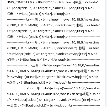
UNIX_TIMESTAMP()-86400*1','onclick desc'}]标题：<a href="
<?=$bqsr[titleurl]?>" target="_blank"><?=$bqr[title]?></a>---
点击：<?=$bqr[onclick]?><br>[/e:loop]<br>-------------------------
---------------<br>一周：<br>[e:loop={'news',10,18,0,'newstime
>UNIX_TIMESTAMP()-86400*7','onclick desc'}]标题：<a href="
<?=$bqsr[titleurl]?>" target="_blank"><?=$bqr[title]?></a>---
点击：<?=$bqr[onclick]?><br>[/e:loop]<br>-------------------------
---------------<br>一月：<br>[e:loop={'news',10,18,0,'newstime
>UNIX_TIMESTAMP()-86400*30','onclick desc'}]标题：<a href
="<?=$bqsr[titleurl]?>" target="_blank"><?=$bqr[title]?></a>--
-点击：<?=$bqr[onclick]?><br>[/e:loop]<br>------------------------
----------------<br>三月：<br>[e:loop={'news',10,18,0,'newstim
e>UNIX_TIMESTAMP()-86400*90','onclick desc'}]标题：<a hre
f="<?=$bqsr[titleurl]?>" target="_blank"><?=$bqr[title]?></a>-
--点击：<?=$bqr[onclick]?><br>[/e:loop]<br>-----------------------
-----------------<br>一年：<br>[e:loop={'news',10,18,0,'newstim
e>UNIX_TIMESTAMP()-86400*365','onclick desc'}]标题：<a hr
ef="<?=$bqsr[titleurl]?>" target="_blank"><?=$bqr[title]?></a>
---点击：<?=$bqr[onclick]?><br>[/e:loop]<br>----------------------