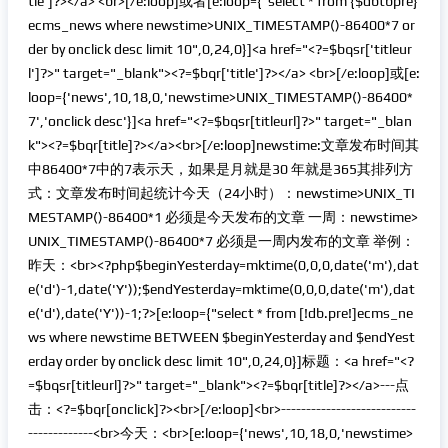
tle']?></a> <br>[/e:loop]或者[e:loop={"select * from {$dbtbpre}
ecms_news where newstime>UNIX_TIMESTAMP()-86400*7 or
der by onclick desc limit 10",0,24,0}]<a href="<?=$bqsr['titleur
l']?>" target="_blank"><?=$bqr['title']?></a> <br>[/e:loop]或[e:
loop={'news',10,18,0,'newstime>UNIX_TIMESTAMP()-86400*
7','onclick desc'}]<a href="<?=$bqsr[titleurl]?>" target="_blan
k"><?=$bqr[title]?></a><br>[/e:loop]newstime:文章发布时间其
中86400*7中的7表示天，如果是月就是30 年就是365其排列方
式：文章发布时间起统计今天（24小时）：newstime>UNIX_TI
MESTAMP()-86400*1 必须是今天发布的文章 一周：newstime>
UNIX_TIMESTAMP()-86400*7 必须是一周内发布的文章 举例：
昨天：<br><?php$beginYesterday=mktime(0,0,0,date('m'),dat
e('d')-1,date('Y'));$endYesterday=mktime(0,0,0,date('m'),dat
e('d'),date('Y'))-1;?>[e:loop={"select * from [!db.pre!]ecms_ne
ws where newstime BETWEEN $beginYesterday and $endYest
erday order by onclick desc limit 10",0,24,0}]标题：<a href="<?
=$bqsr[titleurl]?>" target="_blank"><?=$bqr[title]?></a>---点
击：<?=$bqr[onclick]?><br>[/e:loop]<br>---------------------------
-------------<br>今天：<br>[e:loop={'news',10,18,0,'newstime>