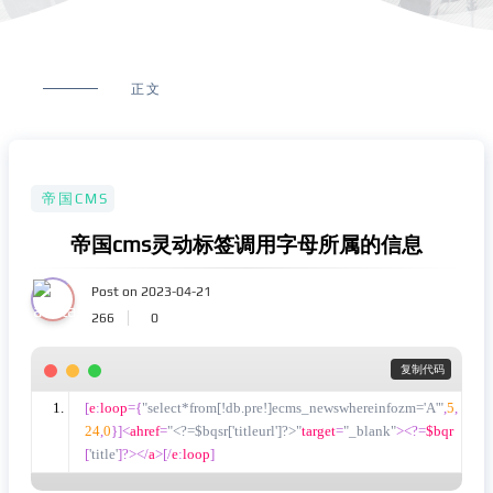
正文
帝国CMS
帝国cms灵动标签调用字母所属的信息
Post on 2023-04-21
266
0
 复制代码
[
e
:
loop
={
"select*from[!db.pre!]ecms_newswhereinfozm='A'"
,
5
,
24
,
0
}]<
ahref
=
"<?=$bqsr['titleurl']?>"
target
=
"_blank"
><?=
$bqr
[
'title'
]?></
a
>[/
e
:
loop
]