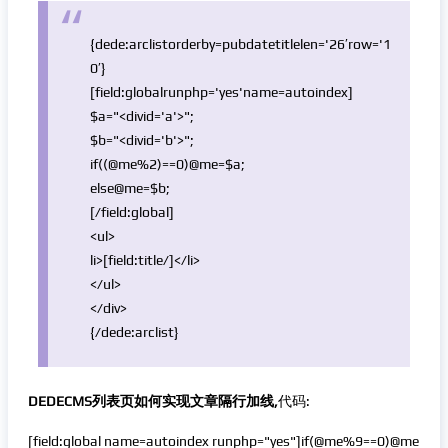
{dede:arclistorderby=pubdatetitlelen=
'26′row='
1
0′}
[field:
global
runphp=
'yes'
name=autoindex]
$a
=
"<divid='a'>"
;
$b
=
"<divid='b'>"
;
if
((@me%2)==0)@me=
$a
;
else
@me=
$b
;
[/field:
global
]
<ul>
li>[field:title/]</li>
</ul>
</div>
{/dede:arclist}
DEDECMS列表页如何实现文章隔行加线,
代码:
[field:global name=autoindex runphp="yes"]if(@me%9==0)@me