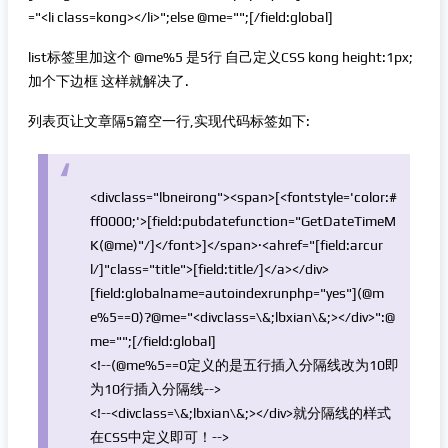
="<li class=kong></li>";else @me="";[/field:global]
list标签里加这个 @me%5 是5行 自己定义CSS kong height:1px;
加个下边框 这样就解决了.
列表页让文章隔5篇空一行,实现代码标签如下:
<
div
class
=
"lbneirong"
>
<
span
>
[
<
font
style
=
'color:#
ff0000;'
>
[field:pubdate
function
=
"GetDateTimeM
K(@me)"
/]
</
font
>
]
</
span
>
·
<
a
href
=
"[field:arcur
l/]"
class
=
"title"
>
[field:title/]
</
a
>
</
div
>
[field:global
name
=
autoindex
runphp
=
"yes"
](@m
e%
5
==0)?@
me
="
<
div
class=\&;
lbxian
\&;
>
</
div
>
":@
me
=
""
;[/field:global]
<!--(@me%5==0定义的是五行插入分隔线改为10即
为10行插入分隔线-->
<!--<divclass=\&;lbxian\&;></div>就分隔线的样式
在CSS中定义即可！-->