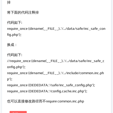
掉
将下面的代码注释掉
代码如下:
require_once (dirname(__FILE__).'/../data/safe/inc_safe_con
fig.php');
换成：
代码如下:
//require_once (dirname(__FILE__).'/../data/safe/inc_safe_c
onfig.php');
require_once (dirname(__FILE__).'/../include/common.inc.ph
p');
require_once (DEDEDATA.'/safe/inc_safe_config.php');
require_once (DEDEDATA.'/config.cache.inc.php');
也可以直接修改路径而不require common.inc.php