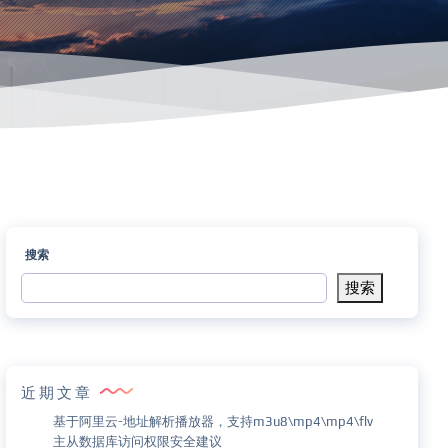
搜索
搜索
近期文章
基于阿里云-地址解析播放器，支持m3u8\mp4\mp4\flv
主从数据库访问权限安全建议