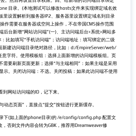
配置文件过去。然后再设置目录权限。四、给新增的访问端目录绑定
hone 目录。(本地测试可以修改hosts文件来实现绑定域名效
板里设置解析到服务器IP2、服务器里设置绑定域名到目录
s。域名绑定操作需要在服务器或空间上操作，不在帝国CMS操作范围
后台新增“网站访问端”(一)、主访问端后台>系统>网站多
称：比如填写“手机访问端”；访问端地址：填写绑定的二级
新建访问端目录绝对路径，比如：d:/EmpireServer/web/
字符以内的任意字符。使用模板组：选择上面新增的访问端模板组。页
不需要刷新页面更新；选择“与主端相同”：如果主端是采用
显示。关闭访问端：不选。关闭投稿：如果此访问端不使用
看到网站访问端的ID，记下来。
存与动态页面”，直接点“提交”按钮进行更新缓存。
phone目录)的 /e/config/config.php 配置文
否则文件内容会转为GBK，推荐用Dreamweaver修