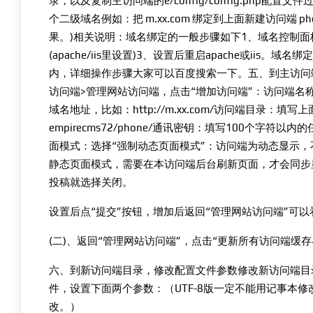
录，以及复制主访问端的e/config/config.php
个二级域名例如：把 m.xx.com 绑定到上面新建访问端 p
果。)相关说明：域名绑定的一般步骤如下1、域名控制面
(apache/iis里设置)3、设置后重启apache或ii
内，详细操作步骤大家可以百度搜索一下。五、到主访问端
访问端>管理网站访问端，点击“增加访问端”：访问端名
域名地址，比如：http://m.xx.com/访问端目录：填写上面
empirecms72/phone/通讯密钥：填写100个
面模式：选择“强制动态页面模式”：访问端为动态显示，
静态页面模式，需要在本访问端后台刷新页面，才会同步
投稿就选择关闭。
设置后点“提交”按钮，增加后返回“管理网站访问端”可以
(二)、返回“管理网站访问端”，点击“更新所有访问端缓
六、到新访问端目录，修改配置文件参数修改新访问端目录下(如上面的
件，设置下面两个参数：（UTF-8版一定不能用记事本修改，
改。）