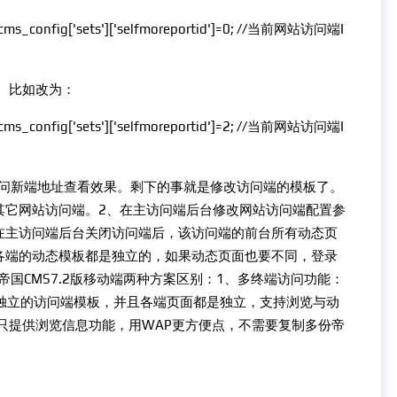
cms_config['sets']['selfmoreportid']=0; //当前网站访问端I
D。比如改为：
cms_config['sets']['selfmoreportid']=2; //当前网站访问端I
问新端地址查看效果。剩下的事就是修改访问端的模板了。
其它网站访问端。2、在主访问端后台修改网站访问端配置参
在主访问端后台关闭访问端后，该访问端的前台所有动态页
各端的动态模板都是独立的，如果动态页面也要不同，登录
国CMS7.2版移动端两种方案区别：1、多终端访问功能：
独立的访问端模板，并且各端页面都是独立，支持浏览与动
只提供浏览信息功能，用WAP更方便点，不需要复制多份帝