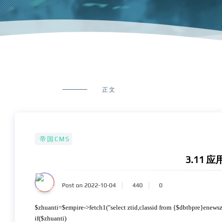
正文
帝国CMS
3.11 
Post on 2022-10-04
440
0
$zhuanti=$empire->fetch1("select ztid,classid from {$dbtbpre}enewsztin
if($zhuanti)
