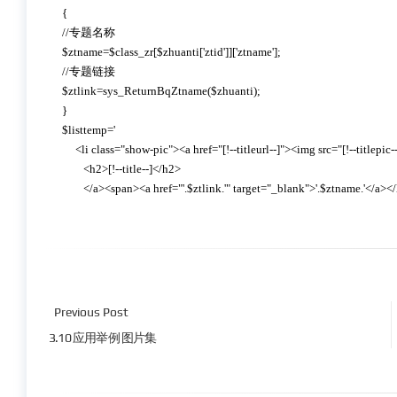
{

//专题名称

$ztname=$class_zr[$zhuanti['ztid']]['ztname'];

//专题链接

$ztlink=sys_ReturnBqZtname($zhuanti);

}

$listtemp='

     <li class="show-pic"><a href="[!--titleurl--]"><img src="[!--titlepic--]" />

        <h2>[!--title--]</h2>

        </a><span><a href="'.$ztlink.'" target="_blank">'.$ztname.'</a></
Previous Post
3.10 应用举例 图片集