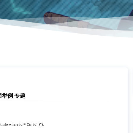
应用举例 专题
fo where id = {$r['id']}");
