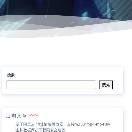
搜索
搜索
近期文章
基于阿里云-地址解析播放器，支持m3u8\mp4\mp4\flv
主从数据库访问权限安全建议