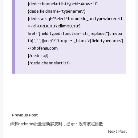
{dede:channelartlisttypeid=4row=10}
{dede:fieldname=
'typename'
/}
{dede:sqlsql=
'Select*fromdede_arctypewherereid
=~id~ORDERBYidlimit0,10'
}
href=
'[field:typedirfunction='
str_replace
(
"{cmspa
th}"
,
""
,@me)
'/]'
target=
'_blank'
>[field:typename/]
//phpfensi.com
{/dede:sql}
{/dede:channelartlist}
Previous Post
织梦dedecms批量更新静态时，提示：没有该栏目数
Next Post